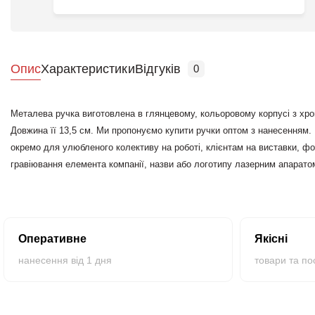
Опис
Характеристики
Відгуків
0
Металева ручка виготовлена в глянцевому, кольоровому корпусі з хро
Довжина її 13,5 см. Ми пропонуємо купити ручки оптом з нанесенням
окремо для улюбленого колективу на роботі, клієнтам на виставки, фор
гравіювання елемента компанії, назви або логотипу лазерним апарат
створити довіру і репутацію з нуля.
Оперативне
Якісні
нанесення від 1 дня
товари та по