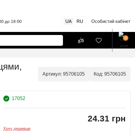
UA
RU
Особистий кабінет
00 до 18:00
0
цями,
Артикул: 95706105
Код: 95706105
17052
24.31 грн
Хочу дешевше