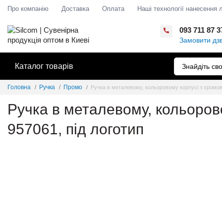
Про компанію
Доставка
Оплата
Наші технології нанесення 
093 711 87 3
Замовити дзв
Каталог товарів
Головна
Ручка
Промо
Ручка в металевому, кольоровому корпусі з хромов
Ручка в металевому, кольоров
957061, під логотип