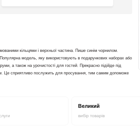
мованими кільцями і верхньої частина. Пише синім чорнилом.
. Популярна модель, яку використовують в подарункових наборах або
уми, а також на урочистості для гостей. Прекрасно підійде під
ом. Це сприятливо послужить для просування, тим самим допоможе
Великий
слуги
вибір товарів