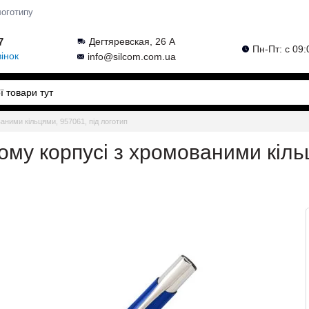
логотипу
7
Дегтяревская, 26 А
Пн-Пт: с 09:
інок
info@silcom.com.ua
аними кільцями, 957061, під логотип
ому корпусі з хромованими кіль