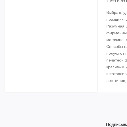
Неповт
Выбрать уд
праздник: 
Разумная 
фирменный
магазине. 
Способы на
получают 
печатной 
красивым и
изготавлив
логотипов,
Подписыва