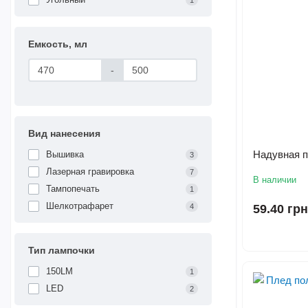
1
Емкость, мл
-
Вид нанесения
Надувная п
Вышивка
3
Лазерная гравировка
7
В наличии
Тампопечать
1
Шелкотрафарет
4
59.40 грн
Тип лампочки
150LM
1
LED
2