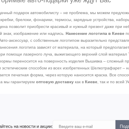
оримые авто-подарки уже ждут Вас
ачный подарок автомобилисту – не проблема, мы можем предложит
скребки, брелоки, фонарики, термосы, зарядные устройства, набо
цена позволит приобрести красивый и нужный презент даже при н
 знак, изображение или надпись.
Нанесение логотипа в Киеве
по
Авто-аксессуар, с собственным логотипом выразительно представ
несения логотипа зависят от материала, на который предполагает
при помощи лазерного луча, выжигающего верхний слой материал 
формы переносится на поверхность изделия Вышивка – сложный п
 эстетическим способом из всех изобретенных Шелкотрафарет – н
ается печатная форма, через которую наносится краска. Все спос
 а мы гарантируем
оптовую доставку
как в
Киеве
, так и по всей У
йтесь на новости и акции:
Под