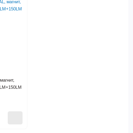
 магнит,
0LM+150LM