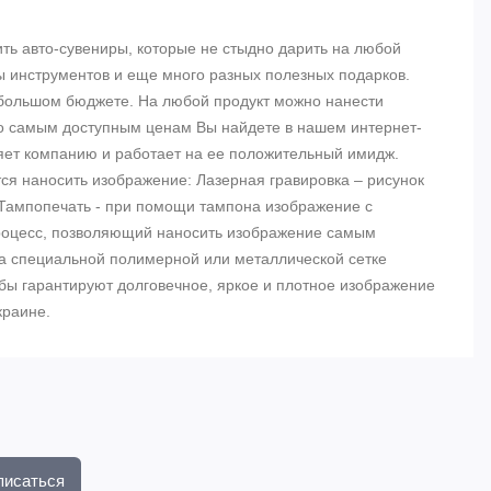
ь авто-сувениры, которые не стыдно дарить на любой
ры инструментов и еще много разных полезных подарков.
ебольшом бюджете. На любой продукт можно нанести
 самым доступным ценам Вы найдете в нашем интернет-
ляет компанию и работает на ее положительный имидж.
ся наносить изображение: Лазерная гравировка – рисунок
Тампопечать - при помощи тампона изображение с
роцесс, позволяющий наносить изображение самым
а специальной полимерной или металлической сетке
обы гарантируют долговечное, яркое и плотное изображение
краине.
писаться