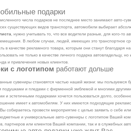
обильные подарки
исленного числа подарков не последнее место занимают авто-сув
 всех существующих видов транспорта, автомобили выбирает абсо
листа
, нужно учитывать то, что все водители разные, для кого-то 
ремещения. В любом случае, людей, имеющих это транспортное ср
ть в качестве рекламного товара, которым они станут благодаря н
льзовать не только в качестве личного подарка автовладельцу, н
нда и привлечения новых клиентов.
ки с логотипом
работают дольше
анные сувениры становятся частью нашей жизни: мы пользуемся б
 подушками и пледами с фирменной эмблемой и многими другими 
и и эстетичными подарками хочется пользоваться долго, особенно 
ошение имеет к автомобилям. У них имеются подходящие рекламо
 Вы собираетесь провести мероприятие с целью заявить о себе или
юджетные и универсальные авто-сувениры с логотипом Вашей комп
в, партнеров или клиентов Вашей компании, так и в служебных авт