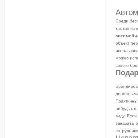
Автом
Среди бесч
так как из
автомоби
объект пе
использова
можно испо
своего бре
Подар
Брендиров
дорожными
Практичным
нибудь отн
виду. Если
заказать
б
сотруднико