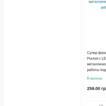
Супер фон
Pocket с L
металличес
работы под
В наличии
259.00 г