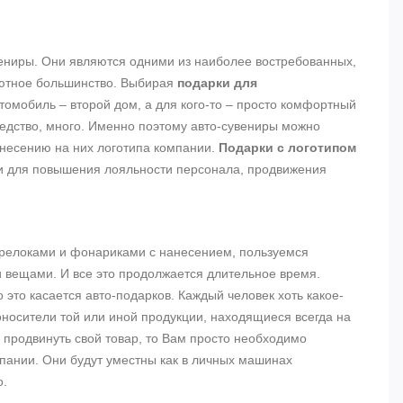
ениры. Они являются одними из наиболее востребованных,
лютное большинство. Выбирая
подарки для
автомобиль – второй дом, а для кого-то – просто комфортный
едство, много. Именно поэтому авто-сувениры можно
анесению на них логотипа компании.
Подарки с логотипом
о и для повышения лояльности персонала, продвижения
релоками и фонариками с нанесением, пользуемся
вещами. И все это продолжается длительное время.
это касается авто-подарков. Каждый человек хоть какое-
носители той или иной продукции, находящиеся всегда на
 продвинуть свой товар, то Вам просто необходимо
ании. Они будут уместны как в личных машинах
о.