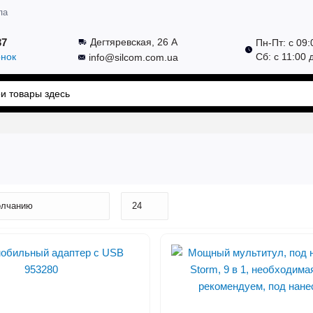
па
37
Дегтяревская, 26 А
Пн-Пт: с 09:
онок
Сб: с 11:00 
info@silcom.com.ua