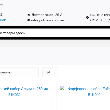
па
37
Дегтяревская, 26 А
Пн-Пт: с 09:
онок
Сб: с 11:00 
info@silcom.com.ua