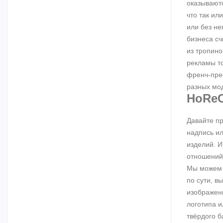
оказываютс
что так ил
или без не
бизнеса сч
из тропино
рекламы то
френч-прес
разных мод
HoReC
Давайте пр
надпись и
изделий. И
отношений 
Мы можем п
по сути, в
изображени
логотипа и
твёрдого б