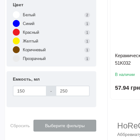
Цвет
Белый
2
Синий
1
Красный
1
Желтый
1
Коричневый
1
Керамическ
Прозрачный
1
51K032
В наличии
Емкость, мл
57.94 грн
-
HoRe
Сбросить
Выберите фильтры
Аббревиату