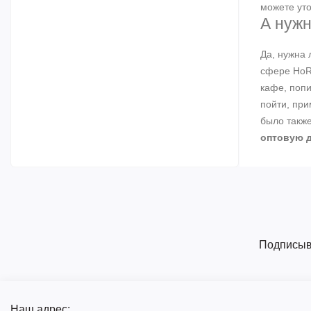
можете уто
А нужн
Да, нужна 
сфере HoRe
кафе, попи
пойти, при
было также
оптовую 
Подписыва
Наш адрес: