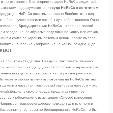
и так это знаете.В категорию товаров HoReCa входит всё,
м названием подразумевается
посуда HoReCa с логотипом
 продукцию HoReCa оставим в стороне.Вообще, этот вид
ужно быть лучше всех или хотя бы лучше большинства.Одна
а компании.
Брендирование HoReCa
– хороший способ
ием заведения, бамбуковые подставки по чашку или стакан,
нашем сайте по хорошим оптовым ценам. Кроме выбора
олнит и нанесение изображения на чашки, блюдца, и др.
кает
на слишком стандартна. Без души, так сказать. Именно
отличной от миллиарда других фарфоровых и керамических
ования посуды, и это несмотря на отсутствие рыночных
 Вы можете
заказать печать логотипа на HoReCa оптом
.
деколь и лазерная гравировка.Гравировка лазером – это,
етный.Деколь, в свою очередь, предлагает цветное
ь перенос изображения с выжиганием).Способ нанесения
. Например, гравировка хорошо подходит для плотного и
 Вас возникнут вопросы по брендированию HoReCa, то Вы