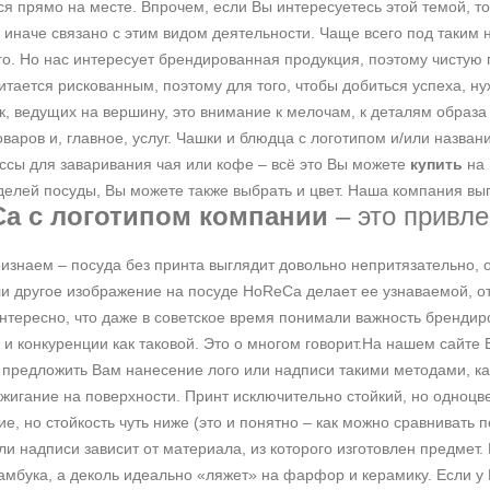
я прямо на месте. Впрочем, если Вы интересуетесь этой темой, то 
и иначе связано с этим видом деятельности. Чаще всего под таки
го. Но нас интересует брендированная продукция, поэтому чистую
итается рискованным, поэтому для того, чтобы добиться успеха, н
к, ведущих на вершину, это внимание к мелочам, к деталям образ
варов и, главное, услуг. Чашки и блюдца с логотипом и/или назван
сы для заваривания чая или кофе – всё это Вы можете
купить
на 
елей посуды, Вы можете также выбрать и цвет. Наша компания вып
a с логотипом компании
– это привле
изнаем – посуда без принта выглядит довольно непритязательно, о
ли другое изображение на посуде HoReCa делает ее узнаваемой, 
нтересно, что даже в советское время понимали важность брендир
и конкуренции как таковой. Это о многом говорит.На нашем сайте
редложить Вам нанесение лого или надписи такими методами, как 
ыжигание на поверхности. Принт исключительно стойкий, но одноцв
е, но стойкость чуть ниже (это и понятно – как можно сравниват
ли надписи зависит от материала, из которого изготовлен предмет
амбука, а деколь идеально «ляжет» на фарфор и керамику. Если у