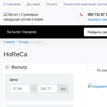
О компании
Доставка
Оплата
Технологии нанесения логоти
093 711 87 
Заказать зв
Каталог товаров
Главная
Посуда
HoReCa
HoReCa
Фильтр
Цена
-
грн