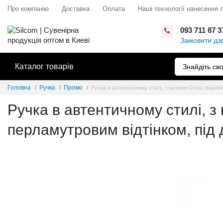
Про компанію
Доставка
Оплата
Наші технології нанесення 
093 711 87 3
Замовити дзв
Каталог товарів
Головна
Ручка
Промо
Ручка в автентичному стилі, з назвою Crest, виробн
Ручка в автентичному стилі, з 
перламутровим відтінком, під 