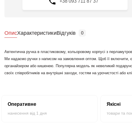
+38 093 711 87 37
Опис
Характеристики
Відгуків
0
Автентична ручка в пластиковому, кольоровому корпусі з перламутровим
Ми надаємо ручки з написом на замовлення оптом. Щоб її включити, є
органайзером або кишенею. Популярна модель як невеликий подарунок
своїх співробітників на внутрішні заходи, гостям на урочистості або к
зробити нанесення бренду або логотипу спеціальним тампоном або на
Оперативне
Якісні
нанесення від 1 дня
товари та по