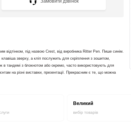
Замовити дзвінок
 відтінком, під назвою Crest, від виробника Ritter Pen. Пише синім.
 клавіша зверху, а кліп послужить для скріплення з зошитом,
 в тандемі з блокнотом або окремо, часто використовують для
лієнтам на різні виставки, презентації. Прекрасним є те, що можна
 ультрафіолетовому прилад.
Великий
слуги
вибір товарів