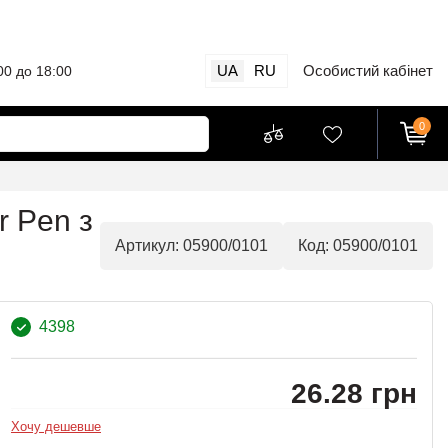
UA
RU
Особистий кабінет
00 до 18:00
0
r Pen з
Артикул: 05900/0101
Код: 05900/0101
4398
26.28 грн
Хочу дешевше