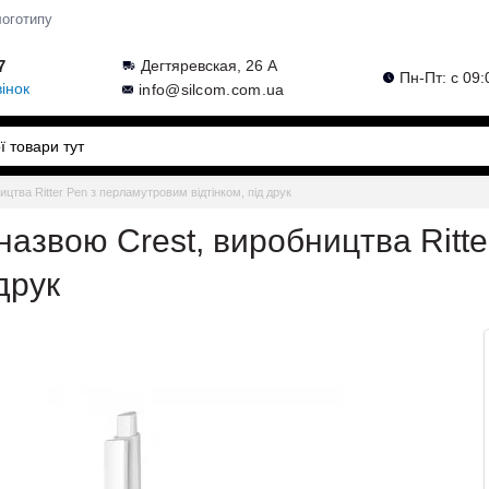
логотипу
7
Дегтяревская, 26 А
Пн-Пт: с 09:
інок
info@silcom.com.ua
ицтва Ritter Pen з перламутровим відтінком, під друк
назвою Crest, виробництва Ritte
друк