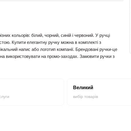
ізних кольорів: білий, чорний, синій і червоний. У ручці
стою. Купити елегантну ручку можна в комплекті з
альний напис або логотип компанії. Брендовані ручки-це
на використовувати на промо-заходах. Замовити ручки з
rd" ТМ Parker-це відмінне поєднання ціни і якості.
Великий
слуги
вибір товарів