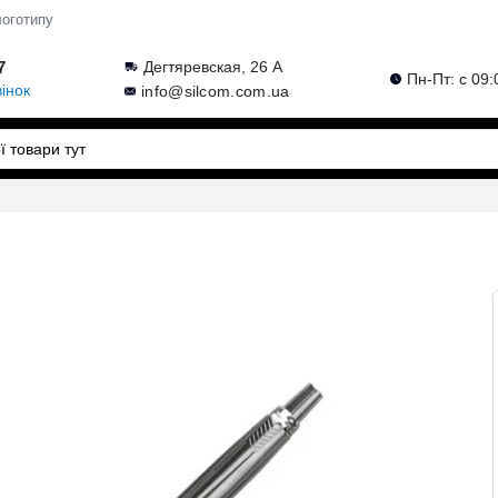
логотипу
7
Дегтяревская, 26 А
Пн-Пт: с 09:
інок
info@silcom.com.ua