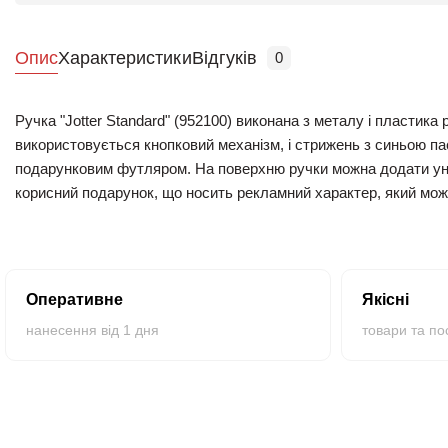
Опис
Характеристики
Відгуків
0
Ручка "Jotter Standard" (952100) виконана з металу і пластика р
використовується кнопковий механізм, і стрижень з синьою па
подарунковим футляром. На поверхню ручки можна додати унік
корисний подарунок, що носить рекламний характер, який мож
логотипом оптом можна в нашому магазині. Ручка "Jotter Standa
Оперативне
Якісні
нанесення від 1 дня
товари та по