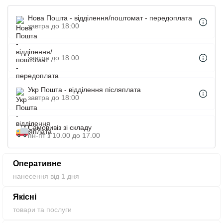
незвичайній ручці. Ми наносимо логотип на
термокружки за допомогою лазерного гравіювання.
Нова Пошта - відділення/поштомат - передоплата
Термокружки з логотипом підвищать впізнаваність
завтра до 18:00
Вашої компанії. Брендовані термокружки-відмінний
бізнес-презент для співробітників, клієнтів. На нашому
завтра до 18:00
сайті можна купити термокружки з печаткою оптом за
відмінними цінами.
Укр Пошта - відділення післяплата
завтра до 18:00
Самовивіз зі складу
пн-пт з 10.00 до 17.00
Оперативне
нанесення від 1 дня
Якісні
товари та послуги