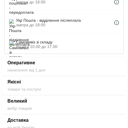
завтра до 18:00
значимість. Друк на сумках оптом-це вигідне
вкладення в свою рекламу за цілком доступною
ціною.
Укр Пошта - відділення післяплата
завтра до 18:00
Самовивіз зі складу
пн-пт з 10.00 до 17.00
Оперативне
нанесення від 1 дня
Якісні
товари та послуги
Великий
вибір товарів
Доставка
по всій Україні