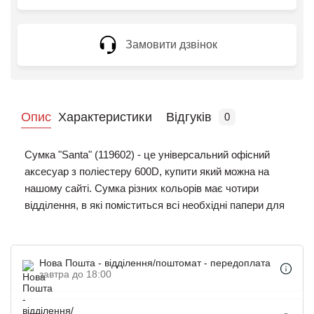
Замовити дзвінок
Опис
Характеристики
Відгуків
0
Сумка "Santa" (119602) - це універсальний офісний
аксесуар з поліестеру 600D, купити який можна на
нашому сайті. Сумка різних кольорів має чотири
відділення, в які поміститься всі необхідні папери для
зустрічей і конференцій. Для комфортного носіння у
сумки є знімний ремінець і ручка. За допомогою
шовкотрафарету на поверхню сумки можна додати
Нова Пошта - відділення/поштомат - передоплата
фірмову символіку у вигляді логотипу або напису.
завтра до 18:00
Брендовані сумки відмінно підійдуть в якості
подарунка співробітникам компанії і підкреслять їх