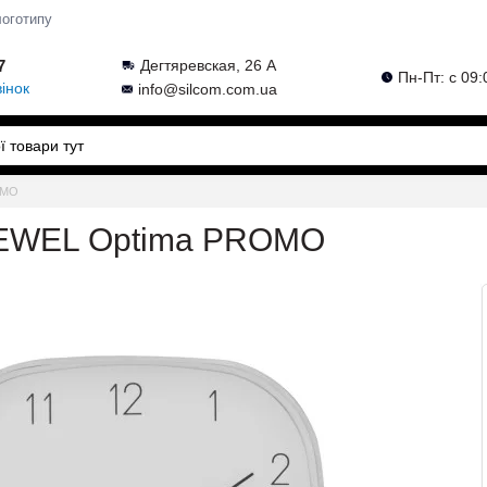
логотипу
7
Дегтяревская, 26 А
Пн-Пт: с 09:
інок
info@silcom.com.ua
OMO
 JEWEL Optima PROMO