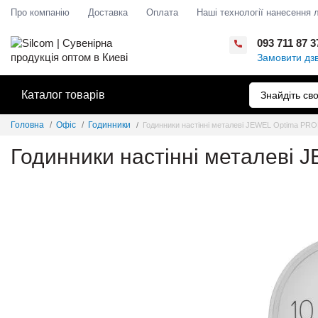
Про компанію
Доставка
Оплата
Наші технології нанесення 
093 711 87 3
Замовити дзв
Каталог товарів
Головна
Офіс
Годинники
Годинники настінні металеві JEWEL Optima PR
Годинники настінні металеві