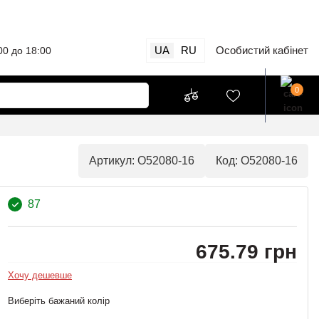
UA
RU
Особистий кабінет
00 до 18:00
0
Артикул: O52080-16
Код: O52080-16
87
675.79 грн
Хочу дешевше
Виберіть бажаний колір