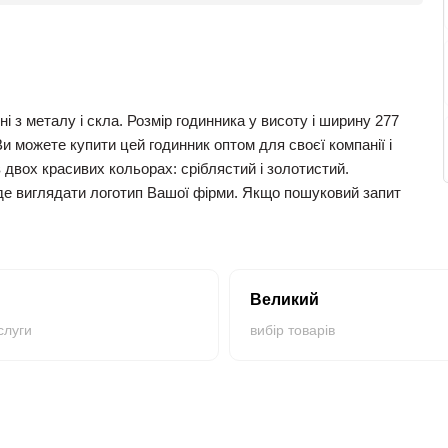
з металу і скла. Розмір годинника у висоту і ширину 277
Ви можете купити цей годинник оптом для своєї компанії і
в двох красивих кольорах: сріблястий і золотистий.
уде виглядати логотип Вашої фірми. Якщо пошуковий запит
т, тоді купити годинник ви можете всього в один клік за
Великий
слуги
вибір товарів