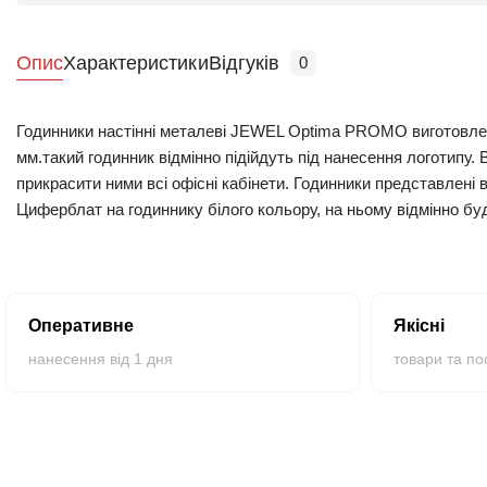
Опис
Характеристики
Відгуків
0
Годинники настінні металеві JEWEL Optima PROMO виготовлені 
мм.такий годинник відмінно підійдуть під нанесення логотипу. 
прикрасити ними всі офісні кабінети. Годинники представлені 
Циферблат на годиннику білого кольору, на ньому відмінно б
"замовити годинник для нанесення Київ" перевів Вас на наш сай
гранично низькою ціною.
Оперативне
Якісні
нанесення від 1 дня
товари та по