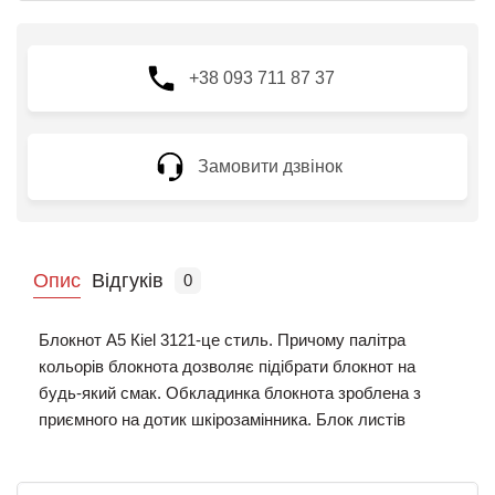
+38 093 711 87 37
Замовити дзвінок
Опис
Відгуків
0
Блокнот А5 Кiel 3121-це стиль. Причому палітра
кольорів блокнота дозволяє підібрати блокнот на
будь-який смак. Обкладинка блокнота зроблена з
приємного на дотик шкірозамінника. Блок листів
зібраний з щільного паперу високої якості. Блок листів
блокнота без розмітки, що підійде як підприємцям, так