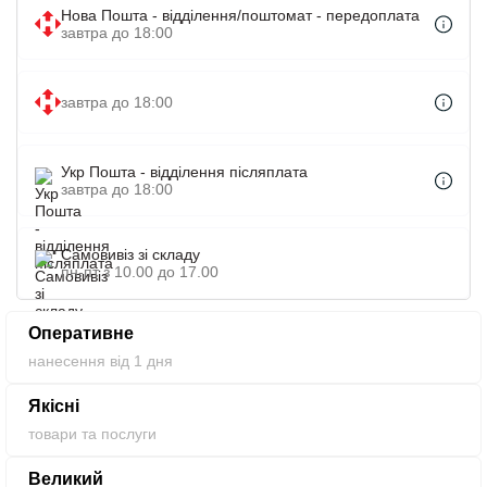
і творчим особистостям. Для зручного використання
Нова Пошта - відділення/поштомат - передоплата
блокнот має тканинний затиск, а також закладку для
завтра до 18:00
сторінок. Записна книжка відмінно підійде під
подарункові блокноти з логотипом оптом для
завтра до 18:00
співробітників будь-якої установи, потрібно лише
визначитися з кольором і логотипом на блокноті.
Укр Пошта - відділення післяплата
завтра до 18:00
Самовивіз зі складу
пн-пт з 10.00 до 17.00
Оперативне
нанесення від 1 дня
Якісні
товари та послуги
Великий