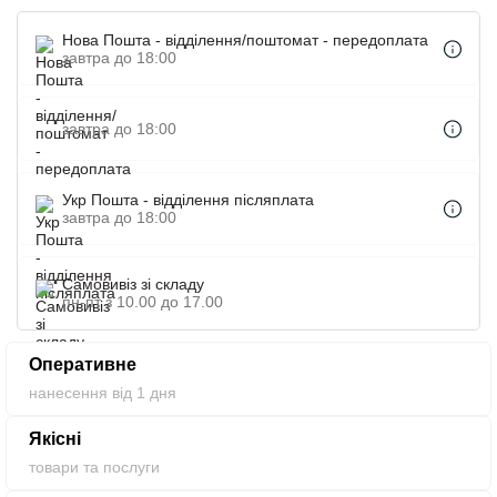
технології, що забезпечить хорошу яскравість. Часто
вибирають в якості маленьких подарунків для гостей,
Нова Пошта - відділення/поштомат - передоплата
клієнтів, співробітників на презентації, акції, конференції,
завтра до 18:00
форуми і не тільки. Відмінним рішенням послужить нанести
логотип, бренд, назва тампоном або ультрафіолетовим
завтра до 18:00
друком. Хороший варіант для поліпшення лояльності та
впізнаваності компанії. Ліхтарик брелок з логотипом.
Укр Пошта - відділення післяплата
завтра до 18:00
Самовивіз зі складу
пн-пт з 10.00 до 17.00
Оперативне
нанесення від 1 дня
Якісні
товари та послуги