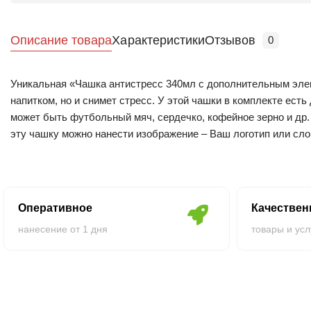
Описание товара
Характеристики
Отзывов
0
Уникальная «Чашка антистресс 340мл с дополнительным эле
напитком, но и снимет стресс. У этой чашки в комплекте ест
может быть футбольный мяч, сердечко, кофейное зерно и др. 
эту чашку можно нанести изображение – Ваш логотип или слог
с надписью оптом по низким ценам можно прямо здесь, на на
Оперативное
Качестве
нанесение от 1 дня
товары и усл