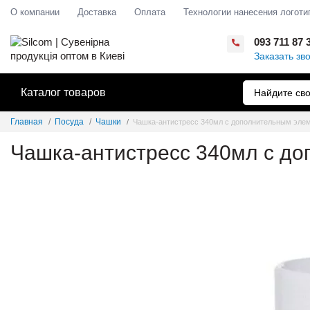
О компании
Доставка
Оплата
Технологии нанесения логоти
093 711 87 
Заказать зв
Каталог товаров
Главная
Посуда
Чашки
Чашка-антистресс 340мл с дополнительным эле
Чашка-антистресс 340мл с д