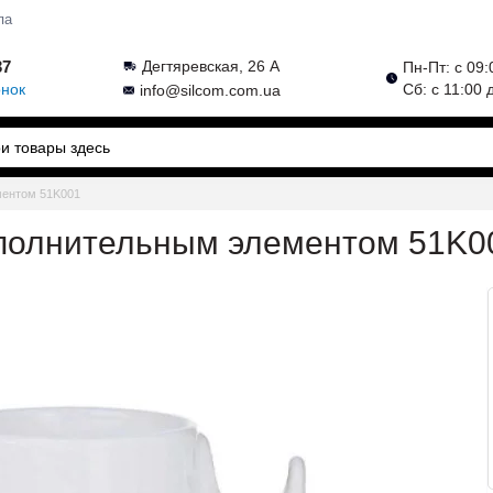
па
37
Дегтяревская, 26 А
Пн-Пт: с 09:
онок
Сб: с 11:00 
info@silcom.com.ua
ментом 51K001
ополнительным элементом 51K0