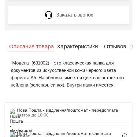
Заказать звонок
Описание товара
Характеристики
Отзывов
0
"Модена" (631002) – это классическая папка для
документов из искусственной кожи черного цвета
формата А5. На обложке имеется цветная вставка из
нейлона (зеленая, синяя). Внутри папки имеется
блокнот, крепление для ручки и отделение для
документов. Размер папки 18 х 22,5 х 1,2 см. Методом
лазерной гравировки на обложку папки можно нанести
Нова Пошта - відділення/поштомат - передоплата
фирменный логотип. Папка для документов с
завтра до 18:00
логотипом компании – это практичный и полезный
подарок рекламного характера. Купить папки в
Нова Пошта - відділення/поштомат післяплата
качестве подарка сотрудникам или клиентам