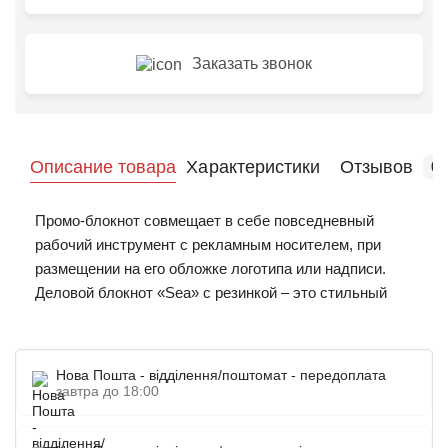
Заказать звонок
Описание товара
Характеристики
Отзывов
0
Промо-блокнот совмещает в себе повседневный
рабочий инструмент с рекламным носителем, при
размещении на его обложке логотипа или надписи.
Деловой блокнот «Sea» с резинкой – это стильный
блокнот из приятного на ощупь материала. Обложка
блокнота сделана из балакрона. Блок листов
блокнота белый в линию и сделан из плотной бумаги
Нова Пошта - відділення/поштомат - передоплата
хорошего качества. Логотип наносится методом
завтра до 18:00
тиснения, по привлекательной цене. Купить блокноты
для нанесения оптом логотипа компании Вы можете