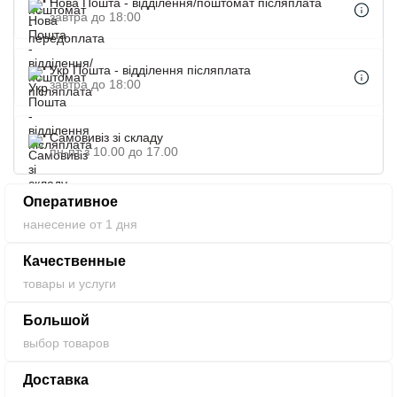
Нова Пошта - відділення/поштомат післяплата
на этой страничке.
завтра до 18:00
Укр Пошта - відділення післяплата
завтра до 18:00
Самовивіз зі складу
пн-пт з 10.00 до 17.00
Оперативное
нанесение от 1 дня
Качественные
товары и услуги
Большой
выбор товаров
Доставка