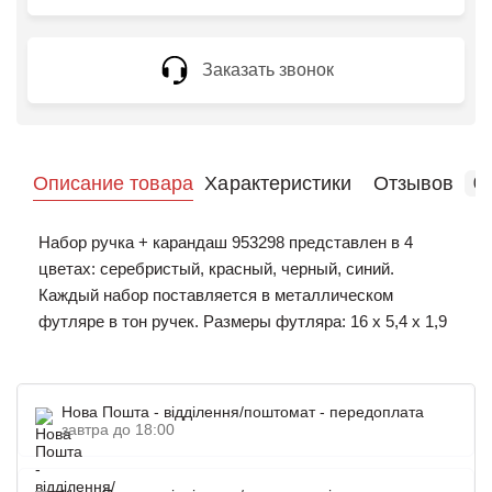
Заказать звонок
Описание товара
Характеристики
Отзывов
0
Набор ручка + карандаш 953298 представлен в 4
цветах: серебристый, красный, черный, синий.
Каждый набор поставляется в металлическом
футляре в тон ручек. Размеры футляра: 16 x 5,4 x 1,9
см. Шариковая ручка и механический карандаш
изготовлены из металла и имеют кнопочный
механизм. На все составляющие можно нанести
Нова Пошта - відділення/поштомат - передоплата
долговечный логотип компании или рекламный текст.
завтра до 18:00
Брендированные ручки – это практичный подарок для
работников офиса, привлекающий внимание