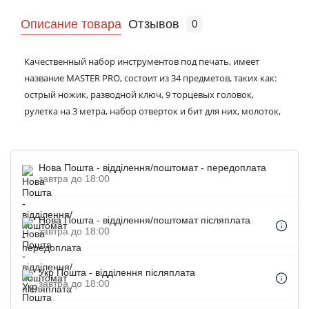
Описание товара
Отзывов
0
Качественный набор инструментов под печать, имеет
название MASTER PRO, состоит из 34 предметов, таких как:
острый ножик, разводной ключ, 9 торцевых головок,
рулетка на 3 метра, набор отверток и бит для них, молоток,
5 НЕХ ключей, пассатижи, электроизоляционная лента,
тестер и многие другие детали. Продается в пластиковом
кейсе, размером 30 на 23 см., а вес его 2,14 кг. Любой
Нова Пошта - відділення/поштомат - передоплата
настоящий мужчина будет рад такому подарку. Часто
завтра до 18:00
выбирают для рабочего коллектива, клиентам и гостям.
Корпус специально сделан под нанесение логотипа, бренда
Нова Пошта - відділення/поштомат післяплата
или слогана тампоном, это прекрасная возможность
завтра до 18:00
построить качественные отношение, доверие и репутацию.
Укр Пошта - відділення післяплата
завтра до 18:00