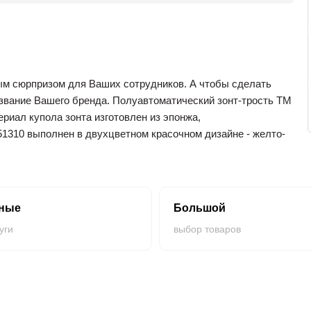
ным сюрпризом для Ваших сотрудников. А чтобы сделать
азвание Вашего бренда. Полуавтоматический зонт-трость ТМ
риал купола зонта изготовлен из эпонжа,
51310 выполнен в двухцветном красочном дизайне - желто-
по низкой цене, сделав заказ на нашем сайте Silcom.
нные
Большой
уги
выбор товаров