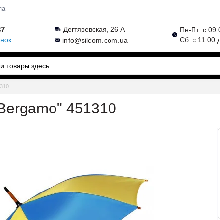
па
37
Дегтяревская, 26 А
Пн-Пт: с 09:
онок
Сб: с 11:00 
info@silcom.com.ua
1310
"Bergamo" 451310