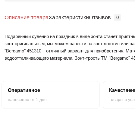
Описание товара
Характеристики
Отзывов
0
Подаренный сувенир на праздник в виде зонта станет прият
зонт оригинальным, мы можем нанести на зонт логотип или н
"Bergamo" 451310 – отличный вариант для приобретения. Мате
водоотталкивающего материала. Зонт-трость ТМ "Bergamo" 4
голубом цвете. Вы можете купить зонты под нанесение оптом 
Оперативная доставка гарантирована.
Оперативное
Качестве
нанесение от 1 дня
товары и усл