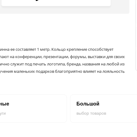
линна ее составляет 1 метр. Кольцо крепление способствует
пают на конференции, презентации, форумы, выставки для своих
лично служит под печать логотипа, бренда, названия на любой из
учения маленьких подарков благоприятно влияет на лояльность
на заказ.
нные
Большой
уги
выбор товаров