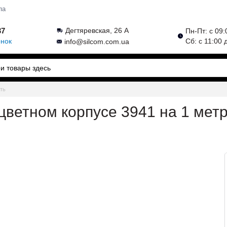
па
37
Дегтяревская, 26 А
Пн-Пт: с 09:
онок
Сб: с 11:00 
info@silcom.com.ua
ать
 цветном корпусе 3941 на 1 мет