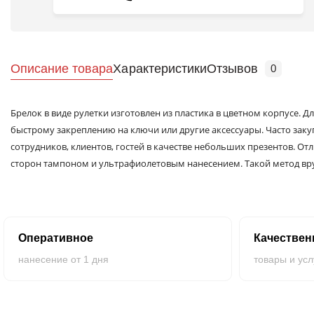
Описание товара
Характеристики
Отзывов
0
Брелок в виде рулетки изготовлен из пластика в цветном корпусе. Д
быстрому закреплению на ключи или другие аксессуары. Часто заку
сотрудников, клиентов, гостей в качестве небольших презентов. От
сторон тампоном и ультрафиолетовым нанесением. Такой метод вр
аудитории и улучшает узнаваемость компании. Брелки с логотипом 
Оперативное
Качестве
нанесение от 1 дня
товары и усл