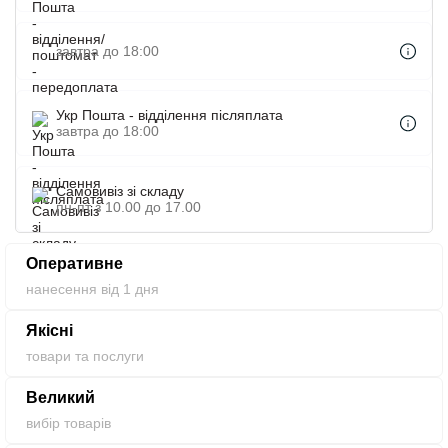
Спеціально призначена під гравіювання бренду, назви
лазерним приладом, адже така методика позитивно формує
завтра до 18:00
довіру і лояльність, що не може ні радувати.
Укр Пошта - відділення післяплата
завтра до 18:00
Самовивіз зі складу
пн-пт з 10.00 до 17.00
Оперативне
нанесення від 1 дня
Якісні
товари та послуги
Великий
вибір товарів