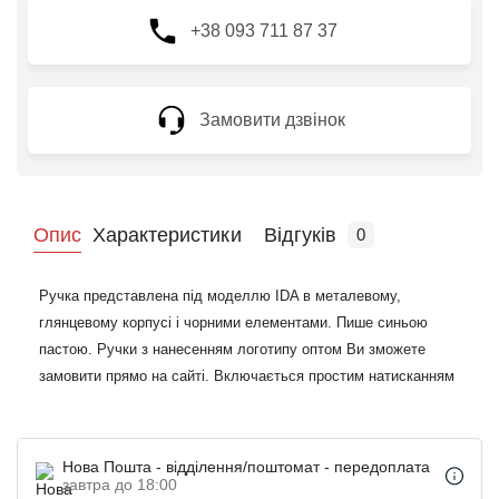
+38 093 711 87 37
Замовити дзвінок
Опис
Характеристики
Відгуків
0
Ручка представлена під моделлю IDA в металевому,
глянцевому корпусі і чорними елементами. Пише синьою
пастою. Ручки з нанесенням логотипу оптом Ви зможете
замовити прямо на сайті. Включається простим натисканням
на кнопку вгорі, а міцний кліп служить для кріплення до
папки, кишені або зошита. Часто беруть окремо або в
комплекті з блокнотом як невеликий презент гостям на
Нова Пошта - відділення/поштомат - передоплата
урочистості, клієнтам на виставки, співробітникам в компанії.
завтра до 18:00