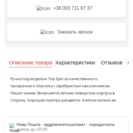
+38 093 711 87 37
Заказать звонок
Описание товара
Характеристики
Отзывов
0
Ручка под моделью Top Spin из качественного,
прозрачного пластика с серебристым наконечником.
Пишет синим. Включается легким поворотом корпуса в
сторону. Хорошая палитра расцветок. Клипом можно ее
просто закрепить к папке, тетради, карману. Хорошо
послужит в паре с блокнотом как небольшой презент
своему коллективу в офисах, клиентам на выставках,
Нова Пошта - відділення/поштомат - передоплата
акциях, гостям на презентациях, торжественных
завтра до 18:00