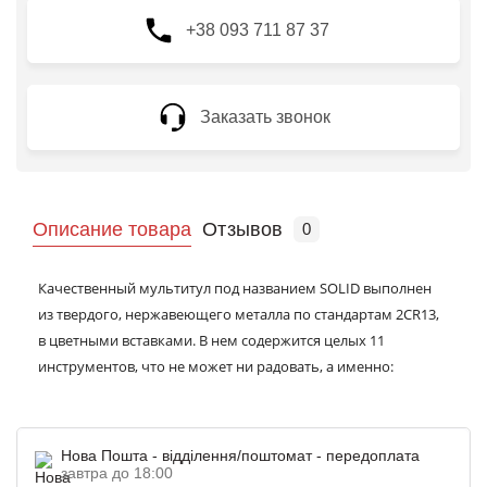
+38 093 711 87 37
Заказать звонок
Описание товара
Отзывов
0
Качественный мультитул под названием SOLID выполнен
из твердого, нержавеющего металла по стандартам 2CR13,
в цветными вставками. В нем содержится целых 11
инструментов, что не может ни радовать, а именно:
пассатижи, 2 вида ножа, открывалку, специальный нож для
консервов, напильник и пилу для дерева. Уверены, что
такое устройство ни останется незамеченным, ведь всем
Нова Пошта - відділення/поштомат - передоплата
приходилось сталкиваться с разными задачами в быту, на
завтра до 18:00